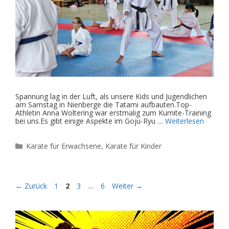
Spannung lag in der Luft, als unsere Kids und Jugendlichen
am Samstag in Nienberge die Tatami aufbauten.Top-
Athletin Anna Woltering war erstmalig zum Kumite-Training
bei uns.Es gibt einige Aspekte im Goju-Ryu …
Weiterlesen
Kategorien
Karate für Erwachsene
,
Karate für Kinder
Seite
Seite
Seite
Seite
←
Zurück
1
2
3
…
6
Weiter
→