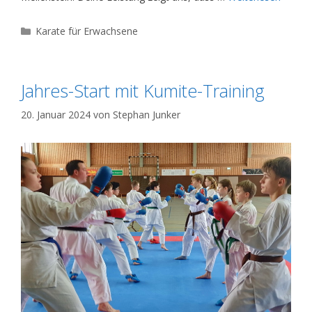
Kategorien
Karate für Erwachsene
Jahres-Start mit Kumite-Training
20. Januar 2024
von
Stephan Junker