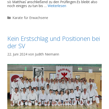
so Matthias anschließend zu den Prüflingen.Es bleibt also
noch einiges zu tun bis …
Weiterlesen
Kategorien
Karate für Erwachsene
Kein Erstschlag und Positionen bei
der SV
22. Juni 2024
von
Judith Niemann