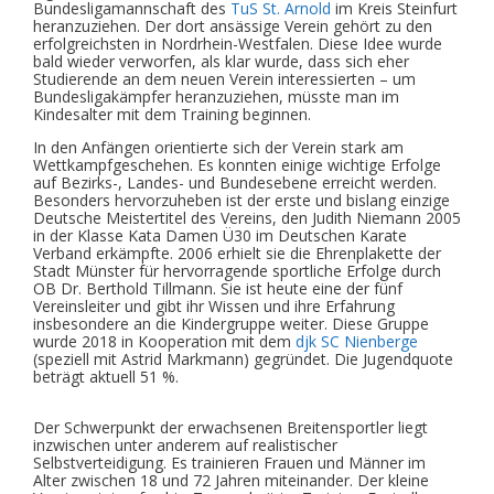
Bundesligamannschaft des
TuS St. Arnold
im Kreis Steinfurt
heranzuziehen. Der dort ansässige Verein gehört zu den
erfolgreichsten in Nordrhein-Westfalen. Diese Idee wurde
bald wieder verworfen, als klar wurde, dass sich eher
Studierende an dem neuen Verein interessierten – um
Bundesligakämpfer heranzuziehen, müsste man im
Kindesalter mit dem Training beginnen.
In den Anfängen orientierte sich der Verein stark am
Wettkampfgeschehen. Es konnten einige wichtige Erfolge
auf Bezirks-, Landes- und Bundesebene erreicht werden.
Besonders hervorzuheben ist der erste und bislang einzige
Deutsche Meistertitel des Vereins, den Judith Niemann 2005
in der Klasse Kata Damen Ü30 im Deutschen Karate
Verband erkämpfte. 2006 erhielt sie die Ehrenplakette der
Stadt Münster für hervorragende sportliche Erfolge durch
OB Dr. Berthold Tillmann. Sie ist heute eine der fünf
Vereinsleiter und gibt ihr Wissen und ihre Erfahrung
insbesondere an die Kindergruppe weiter. Diese Gruppe
wurde 2018 in Kooperation mit dem
djk SC Nienberge
(speziell mit Astrid Markmann) gegründet. Die Jugendquote
beträgt aktuell 51 %.
Der Schwerpunkt der erwachsenen Breitensportler liegt
inzwischen unter anderem auf realistischer
Selbstverteidigung. Es trainieren Frauen und Männer im
Alter zwischen 18 und 72 Jahren miteinander. Der kleine