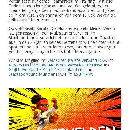
Verein setzt auf echte Teamarbeit im Training. Fast alle
Trainer haben ihre Kampfkunst vor Ort gelernt, haben
Trainerlehrgänge beim Fachverband absolviert und geben
so ihrem Verein ehrenamtlich von dem zurück, wovon sie
selbst profitieren konnten.
Obwohl Kisaki Karate-Do Münster ein sehr kleiner Verein
ist, gemessen an den Multispartenvereinen im
Stadtsportbund, so zeichnet ihn doch eine hohe Qualität
aus: In den 25 Jahren seines Bestehens wurden mehr als 30
Sportlerinnen und Sportler den Weg bis zum Schwarzgurt
geführt, einige tragen bereits hohe Meistergrade.
Wir sind Mitglied im
Deutschen Karate Verband DKV
, im
Karate-Dachverband Nordrhein-Westfalen KDNW
, im
GOJU-Ryu Karate-Bund Deutschland GKD
, im
Stadtsportbund Münster
sowie im
LSB NRW
.